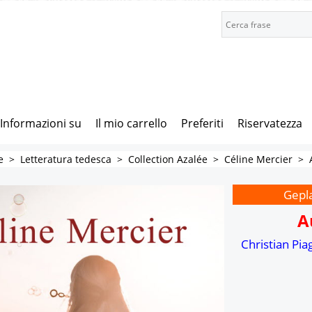
Informazioni su
Il mio carrello
Preferiti
Riservatezza
e
>
Letteratura tedesca
>
Collection Azalée
>
Céline Mercier
>
Gepla
A
Christian Pia