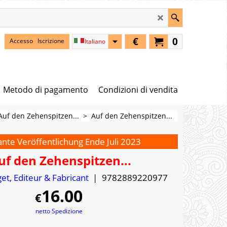
€
0
Accesso
Iscrizione
Italiano
Metodo di pagamento
Condizioni di vendita
Auf den Zehenspitzen...
>
Auf den Zehenspitzen...
nte Veröffentlichung Ende Juli 2023
uf den Zehenspitzen...
get, Editeur & Fabricant
9782889220977
16.00
€
netto Spedizione