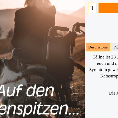
Descrizione
Pi
Céline ist 23 
euch und m
Symptom gewese
Katastrop
Die 