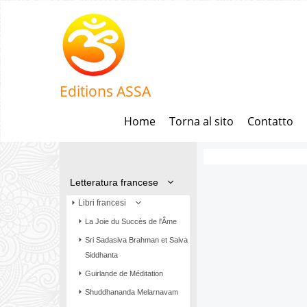
Editions ASSA
Home
Torna al sito
Contatto
Letteratura francese
Libri francesi
La Joie du Succès de l'Âme
Sri Sadasiva Brahman et Saiva
Siddhanta
Guirlande de Méditation
Shuddhananda Melarnavam