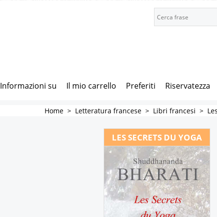
Informazioni su
Il mio carrello
Preferiti
Riservatezza
Home
>
Letteratura francese
>
Libri francesi
>
Le
LES SECRETS DU YOGA