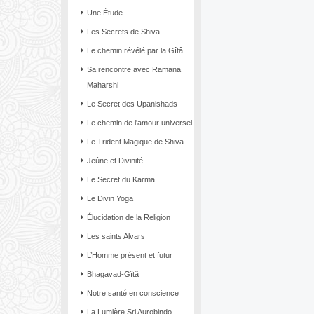
Une Étude
Les Secrets de Shiva
Le chemin révélé par la Gîtâ
Sa rencontre avec Ramana
Maharshi
Le Secret des Upanishads
Le chemin de l'amour universel
Le Trident Magique de Shiva
Jeûne et Divinité
Le Secret du Karma
Le Divin Yoga
Élucidation de la Religion
Les saints Alvars
L’Homme présent et futur
Bhagavad-Gîtâ
Notre santé en conscience
La Lumière Sri Aurobindo