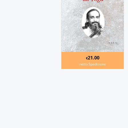
21.00
€
netto Spedizione