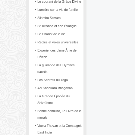
Le courant de la Grâce Divine
Lumière sur la vie de famille
Silambu Selvam
Sri Krishna et son Évangile
Le Chariot de la vie
Règles et voies universelles
Expériences d’une Âme de
Pèlerin
La guirlande des Hymnes
sacrés
Les Secrets du Yoga
Adi Shankara Bhagavan
La Grande Épopée du
Shivaïsme
Bonne conduite, Le Livre de la
morale
Veera Thevan et la Compagnie
East India