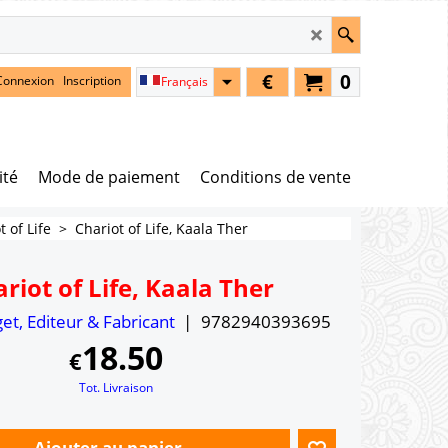
€
0
Connexion
Inscription
Français
ité
Mode de paiement
Conditions de vente
t of Life
>
Chariot of Life, Kaala Ther
riot of Life, Kaala Ther
get, Editeur & Fabricant
9782940393695
18.50
€
Tot. Livraison
Ajouter au panier