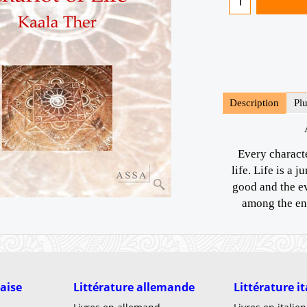
Description
Pl
Every characte
life. Life is a 
good and the ev
among the ent
laise
Littérature allemande
Littérature i