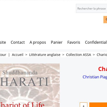
site
Contact
A propos
Panier
Favoris
Confidential
tour
|
Accueil
>
Littérature anglaise
>
Collection ASSA
>
Chario
Cha
Christian Pia