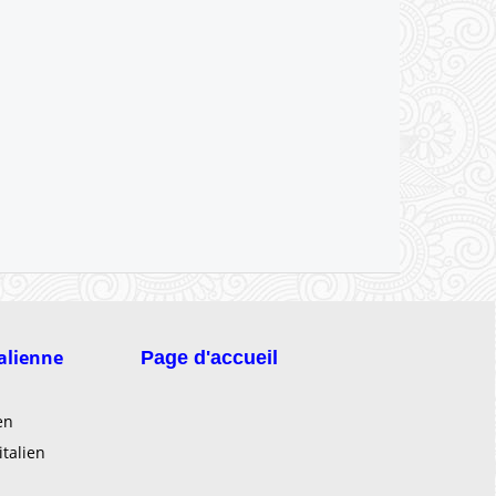
talienne
Page d'accueil
en
italien