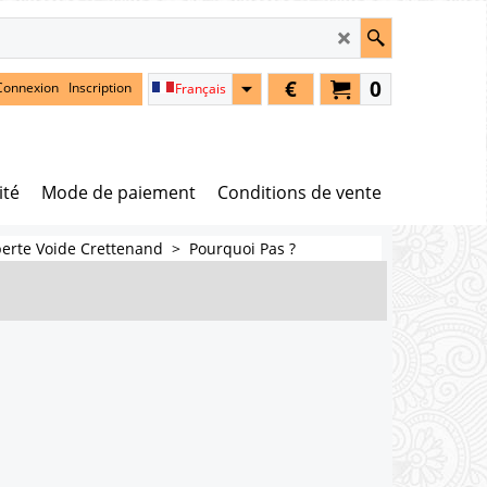
€
0
Connexion
Inscription
Français
ité
Mode de paiement
Conditions de vente
berte Voide Crettenand
>
Pourquoi Pas ?