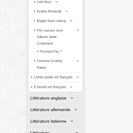
Joël Hiroz
Eveline Monticelli
Brigitte Kane Leibzig
Fée Lauraux avec
Gilberte Voide
Crettenand
Pourquoi Pas ?
Christine Grobéty-
Rapaz
Livres audio en français
E-books en français
Littérature anglaise
Littérature allemande
Littérature italienne
Littérature