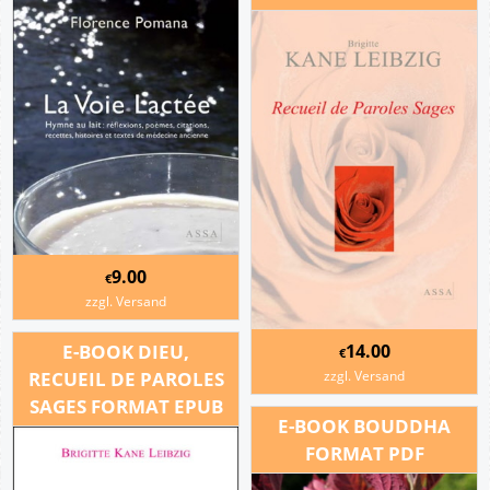
9.00
€
zzgl. Versand
E-BOOK DIEU,
14.00
€
RECUEIL DE PAROLES
zzgl. Versand
SAGES FORMAT EPUB
E-BOOK BOUDDHA
FORMAT PDF