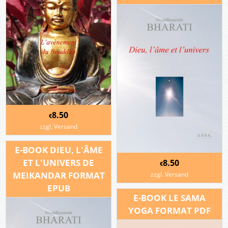
8.50
€
zzgl. Versand
E-BOOK DIEU, L'ÂME
ET L'UNIVERS DE
8.50
€
MEIKANDAR FORMAT
zzgl. Versand
EPUB
E-BOOK LE SAMA
YOGA FORMAT PDF