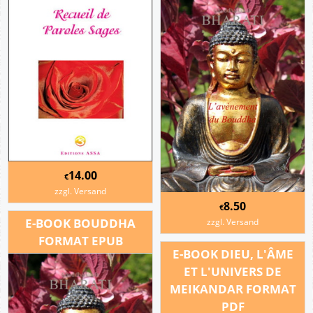
14.00
€
zzgl. Versand
8.50
€
E-BOOK BOUDDHA
zzgl. Versand
FORMAT EPUB
E-BOOK DIEU, L'ÂME
ET L'UNIVERS DE
MEIKANDAR FORMAT
PDF