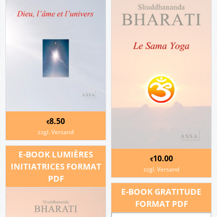
8.50
€
zzgl. Versand
E-BOOK LUMIÈRES
10.00
€
INITIATRICES FORMAT
zzgl. Versand
PDF
E-BOOK GRATITUDE
FORMAT PDF